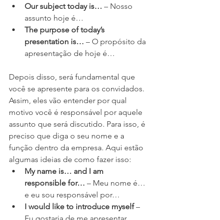
Our subject today is…
 – Nosso 
assunto hoje é… 
The purpose of today’s 
presentation is…
 – O propósito da 
apresentação de hoje é…
Depois disso, será fundamental que 
você se apresente para os convidados. 
Assim, eles vão entender por qual 
motivo você é responsável por aquele 
assunto que será discutido. Para isso, é 
preciso que diga o seu nome e a 
função dentro da empresa. Aqui estão 
algumas ideias de como fazer isso:
My name is… and I am 
responsible for…
 – Meu nome é… 
e eu sou responsável por…
I would like to introduce myself
 – 
Eu gostaria de me apresentar.